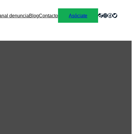
anal denuncia
Blog
Contacto
Asóciate